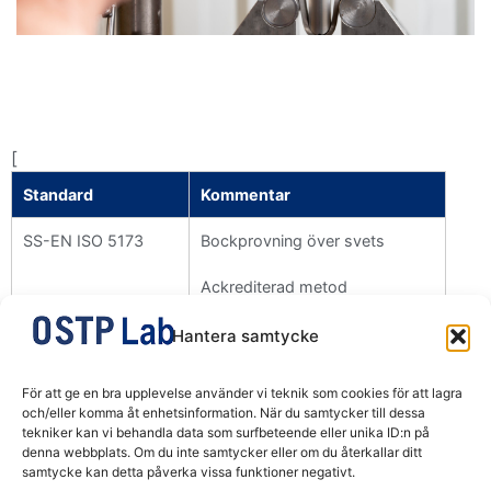
[
Standard
Kommentar
SS-EN ISO 5173
Bockprovning över svets
Ackrediterad metod
Hantera samtycke
OSTP LAB is a subdivision of OSTP (Sweden) AB, corporate no. 556057-8592,
För att ge en bra upplevelse använder vi teknik som cookies för att lagra
and has the company’s mission to provide testing services to the parent
och/eller komma åt enhetsinformation. När du samtycker till dessa
company as well as related affiliates and external customers.
tekniker kan vi behandla data som surfbeteende eller unika ID:n på
denna webbplats. Om du inte samtycker eller om du återkallar ditt
samtycke kan detta påverka vissa funktioner negativt.