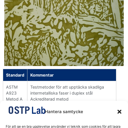
Standard
Kommentar
ASTM
Testmetoder för att upptäcka skadliga
A923
intermetalliska faser i duplex stål
Metod A
Ackrediterad metod
Hantera samtycke
OSTP LAB is a subdivision of OSTP (Sweden) AB, corporate no. 556057-8592,
För att ge en bra upplevelse använder vi teknik som cookies för att lagra